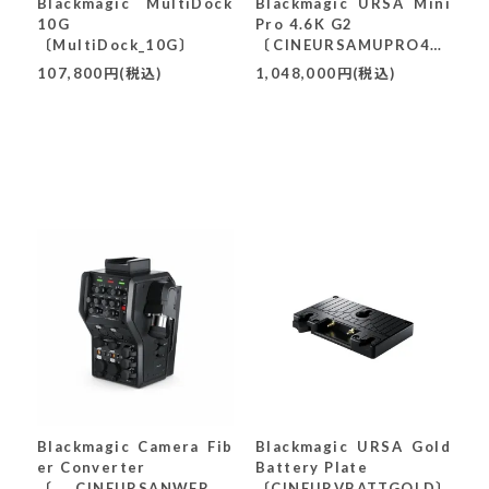
Blackmagic MultiDock
Blackmagic URSA Mini
10G
Pro 4.6K G2
〔MultiDock_10G〕
〔CINEURSAMUPRO46K
G2〕
107,800円(税込)
1,048,000円(税込)
Blackmagic Camera Fib
Blackmagic URSA Gold
er Converter
Battery Plate
〔CINEURSANWFRCA
〔CINEURVBATTGOLD〕