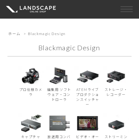
ホーム
>
Blackmagic Design
Blackmagic Design
プロ仕様カメ
編集用 ソフト
ATEMライブ
ストレージ・
ラ
ウェア・コン
プロダクショ
レコーダー
トローラ
ンスイッチャ
ー
キャプチャ
放送用コンバ
ビデオ・オー
ストリーミン