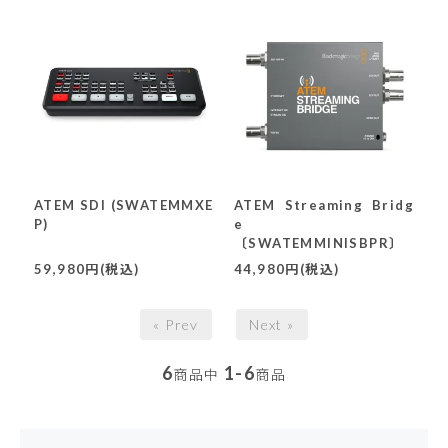
ATEM SDI (SWATEMMXE
ATEM Streaming Bridg
P)
e
〔SWATEMMINISBPR〕
59,980円(税込)
44,980円(税込)
« Prev
Next »
6
1-6
商品中
商品