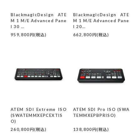
BlackmagicDesign ATE
BlackmagicDesign ATE
M 1 M/E Advanced Pane
M 1 M/E Advanced Pane
l 30
l 20
(SWPANELADV1ME30)
(SWPANELADV1ME20)
959,800円(税込)
662,800円(税込)
ATEM SDI Extreme ISO
ATEM SDI Pro ISO (SWA
(SWATEMMXEPCEXTIS
TEMMXEPBPRISO)
O)
260,800円(税込)
138,800円(税込)