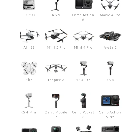
ROMO
RS 5
Osmo Action
Mavic 4 Pro
6
Air 3S
Mini 5 Pro
Mini 4 Pro
Avata 2
Flip
Inspire 3
RS 4 Pro
RS 4
RS 4 Mini
Osmo Mobile
Osmo Pocket
Osmo Action
7
3
5 Pro