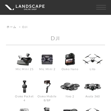
ホーム
>
DJI
DJI
Mic Mini 2S
Mic Mini 2
Osmo Nano
Lito
Osmo Pocket
Osmo Mobile
Neo 2
Avata 360
4
8/8P