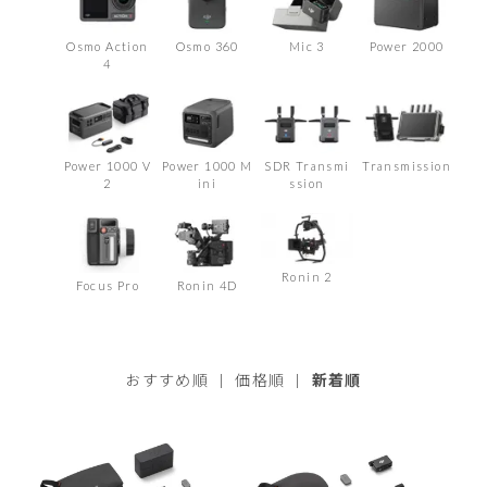
Osmo Action
Osmo 360
Mic 3
Power 2000
4
Power 1000 V
Power 1000 M
SDR Transmi
Transmission
2
ini
ssion
Ronin 2
Focus Pro
Ronin 4D
おすすめ順
|
価格順
|
新着順