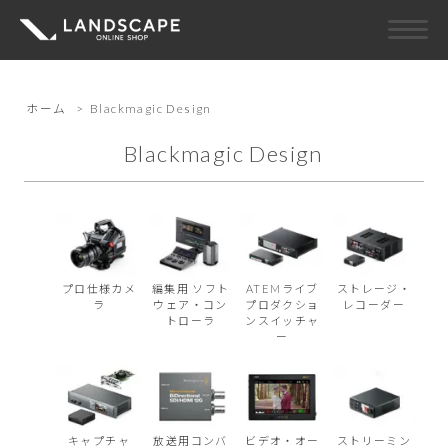
ホーム
>
Blackmagic Design
Blackmagic Design
プロ仕様カメ
編集用 ソフト
ATEMライブ
ストレージ・
ラ
ウェア・コン
プロダクショ
レコーダー
トローラ
ンスイッチャ
ー
キャプチャ
放送用コンバ
ビデオ・オー
ストリーミン