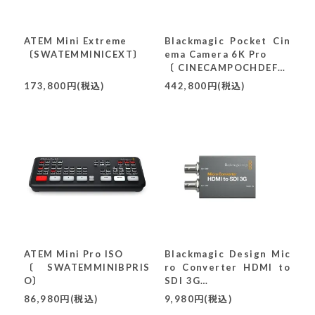
ATEM Mini Extreme
Blackmagic Pocket Cin
〔SWATEMMINICEXT〕
ema Camera 6K Pro
〔CINECAMPOCHDEF06
P〕
173,800円(税込)
442,800円(税込)
ATEM Mini Pro ISO
Blackmagic Design Mic
〔SWATEMMINIBPRIS
ro Converter HDMI to
O〕
SDI 3G
(パワーサプライなし)
86,980円(税込)
9,980円(税込)
〔CONVCMIC/HS03G〕