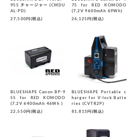
955 チャージャー (CMDU
75 for RED KOMODO
AL-PD)
(7,2V 9600mAh 69Wh)
27,500円(税込)
26,125円(税込)
BLUESHAPE Canon BP-9
BLUESHAPE Portable c
55 for RED KOMODO
harger for V-lock Batte
(7.2V 6400mAh 46Wh )
ries (CVTR2P)
22,550円(税込)
81,813円(税込)