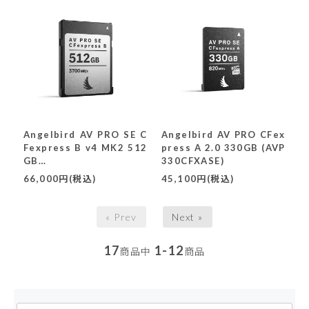
Angelbird AV PRO SE C
Angelbird AV PRO CFex
Fexpress B v4 MK2 512
press A 2.0 330GB (AVP
GB
330CFXASE)
(AVP512CFXBSEMK2)
66,000円(税込)
45,100円(税込)
« Prev
Next »
17
1-12
商品中
商品