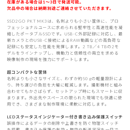
在庫がある場合は1〜3日で発送可能。
欠品中の場合は納期別途ご連絡させていただきます。
SSD2GO PKT MK3は、名刺よりも小さい筐体に、プロ
フェッショナルユースに求められる堅牢性と高速性能を凝
縮したポータブルSSDです。USB-C外部記録に対応し、最
新カメラとのUSB-C接続によるRAW動画などの高負荷な
記録にも安定した性能を発揮します。2 TB／4 TBの2モ
デルをラインナップし、機動力と信頼性の両立を求める
映像制作の現場を強力にサポートします。
超コンパクトな筐体
名刺よりも小さなサイズと、わずか約50 gの軽量設計によ
り、持ち運びの負担を大幅に軽減します。撮影機材と組み
合わせてもかさばらず、セットアップ時にもスマートに収
まります。外出先やスペースの限られた現場でも快適に使
用でき、さまざまな制作環境に柔軟に対応します。
LEDステータスインジケーター付き書き込み保護スイッチ
誤操作によるデータの削除や上書きを防ぐ物理スイッチ
を搭載。書き込み保護の有効・無効や転送状況を一目で