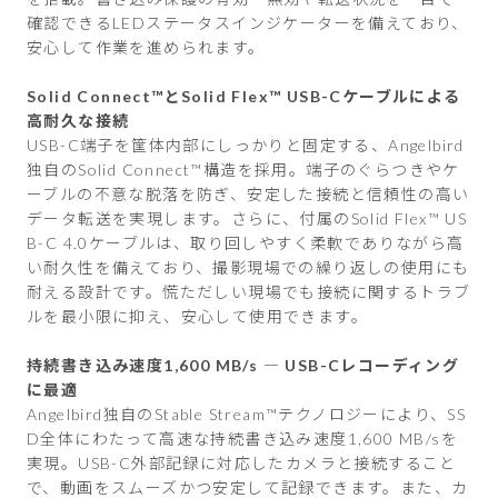
確認できるLEDステータスインジケーターを備えており、
安心して作業を進められます。
Solid Connect™とSolid Flex™ USB-Cケーブルによる
高耐久な接続
USB-C端子を筐体内部にしっかりと固定する、Angelbird
独自のSolid Connect™構造を採用。端子のぐらつきやケ
ーブルの不意な脱落を防ぎ、安定した接続と信頼性の高い
データ転送を実現します。さらに、付属のSolid Flex™ US
B-C 4.0ケーブルは、取り回しやすく柔軟でありながら高
い耐久性を備えており、撮影現場での繰り返しの使用にも
耐える設計です。慌ただしい現場でも接続に関するトラブ
ルを最小限に抑え、安心して使用できます。
持続書き込み速度1,600 MB/s ― USB-Cレコーディング
に最適
Angelbird独自のStable Stream™テクノロジーにより、SS
D全体にわたって高速な持続書き込み速度1,600 MB/sを
実現。USB-C外部記録に対応したカメラと接続すること
で、動画をスムーズかつ安定して記録できます。また、カ