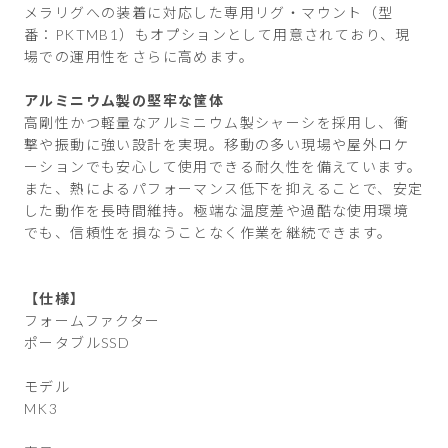
メラリグへの装着に対応した専用リグ・マウント（型
番：PKTMB1）もオプションとして用意されており、現
場での運用性をさらに高めます。
アルミニウム製の堅牢な筐体
高剛性かつ軽量なアルミニウム製シャーシを採用し、衝
撃や振動に強い設計を実現。移動の多い現場や屋外ロケ
ーションでも安心して使用できる耐久性を備えています。
また、熱によるパフォーマンス低下を抑えることで、安定
した動作を長時間維持。極端な温度差や過酷な使用環境
でも、信頼性を損なうことなく作業を継続できます。
【仕様】
フォームファクター
ポータブルSSD
モデル
MK3