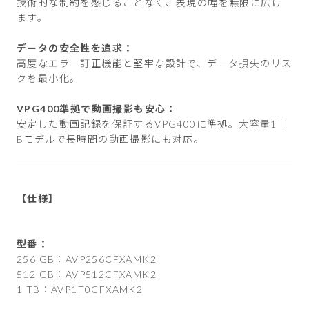
技術的な制約を感じることなく、表現の幅を無限に広げ
ます。
データの安全性を追求：
高度なエラー訂正機能と堅牢な設計で、データ損失のリス
クを最小化。
VPG400準拠で動画撮影も安心：
安定した動画記録を保証するVPG400に準拠。大容量1 T
Bモデルで長時間の動画撮影にも対応。
【仕様】
型番：
256 GB：AVP256CFXAMK2
512 GB：AVP512CFXAMK2
1 TB：AVP1T0CFXAMK2