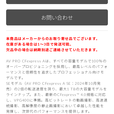
本商品はメーカーからのお取り寄せ品でございます。
在庫がある場合は1〜3日で発送可能。
欠品中の場合は納期別途ご連絡させていただきます。
AV PRO CFexpress Aは、すべての容量モデルで100％の
オーバープロビジョニングを採用し、最高レベルのパフォ
ーマンスと信頼性を追求したプロフェッショナル向けモ
デルです。
SEモデル（AV PRO CFexpress A SE：2024年10月発
売）の2倍の転送速度を誇り、最大1 TBの大容量モデルを
ラインナップ。また、最新のCFexpress™ 4.0規格に対応
し、VPG400に準拠。高ビットレートの動画撮影、高速連
続撮影、高解像度の静止画撮影において卓越した性能を
発揮し、次世代のパフォーマンスを提供します。