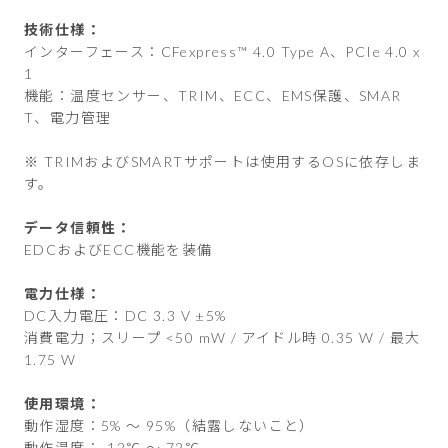
技術仕様：
インターフェース：CFexpress™ 4.0 Type A、PCIe 4.0 x
1
機能：温度センサー、TRIM、ECC、EMS保護、SMAR
T、電力管理
※ TRIMおよびSMARTサポートは使用するOSに依存しま
す。
データ信頼性：
EDCおよびECC機能を装備
電力仕様：
DC入力電圧：DC 3.3 V ±5%
消費電力；スリープ <50 mW / アイドル時 0.35 W / 最大
1.75 W
使用環境：
動作湿度：5% ～ 95%（結露しないこと）
動作温度：-12℃ ～ 72℃