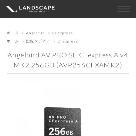
ホーム
>
Angelbird
>
CFexpress
ホーム
>
記録メディア
>
CFexpress
Angelbird AV PRO SE CFexpress A v4
MK2 256GB (AVP256CFXAMK2)