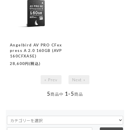
Angelbird AV PRO CFex
press A 2.0 160GB (AVP
160CFXASE)
28,600円(税込)
« Prev
Next »
5
1-5
商品中
商品