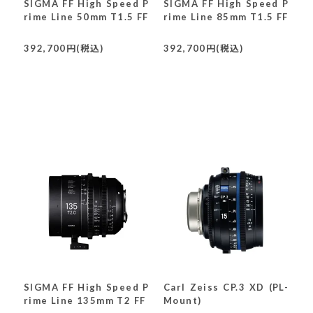
SIGMA FF High Speed P
SIGMA FF High Speed P
rime Line 50mm T1.5 FF
rime Line 85mm T1.5 FF
392,700円(税込)
392,700円(税込)
SIGMA FF High Speed P
Carl Zeiss CP.3 XD (PL-
rime Line 135mm T2 FF
Mount)