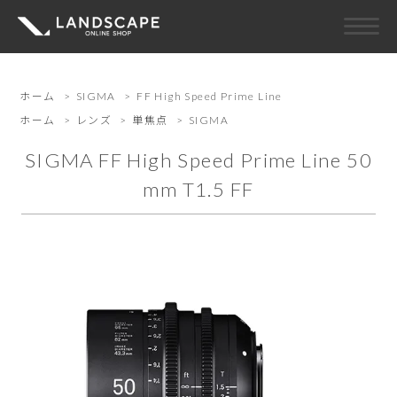
ホーム
>
SIGMA
>
FF High Speed Prime Line
ホーム
>
レンズ
>
単焦点
>
SIGMA
SIGMA FF High Speed Prime Line 50
mm T1.5 FF