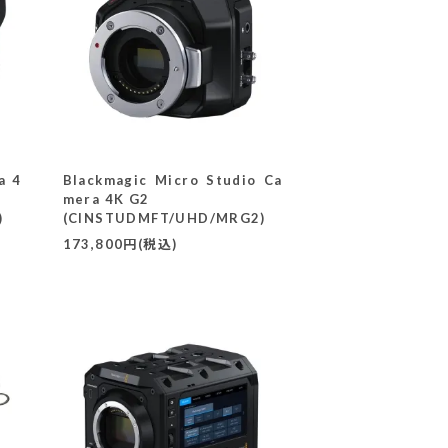
a 4
Blackmagic Micro Studio Ca
mera 4K G2
)
(CINSTUDMFT/UHD/MRG2)
173,800円(税込)