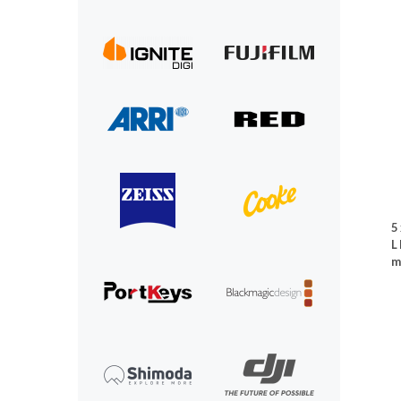
5
L
m
(