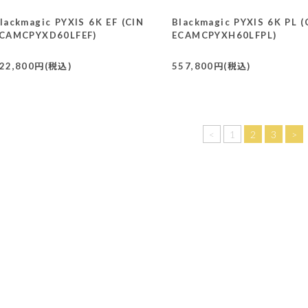
lackmagic PYXIS 6K EF (CIN
Blackmagic PYXIS 6K PL (
CAMCPYXD60LFEF)
ECAMCPYXH60LFPL)
22,800円(税込)
557,800円(税込)
<
1
2
3
>