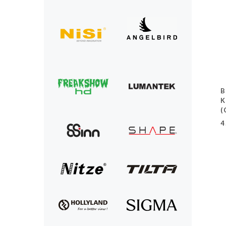
B
K
(
4