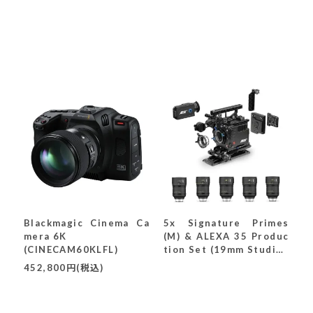
Blackmagic Cinema Ca
5x Signature Primes
mera 6K
(M) & ALEXA 35 Produc
(CINECAM60KLFL)
tion Set (19mm Studio)
(K0.0048011)
452,800円(税込)