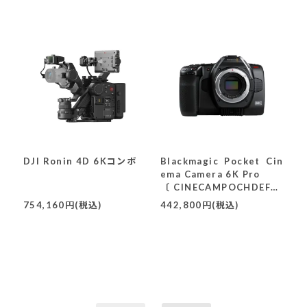
DJI Ronin 4D 6Kコンボ
Blackmagic Pocket Cin
ema Camera 6K Pro
〔CINECAMPOCHDEF06
P〕
754,160円(税込)
442,800円(税込)