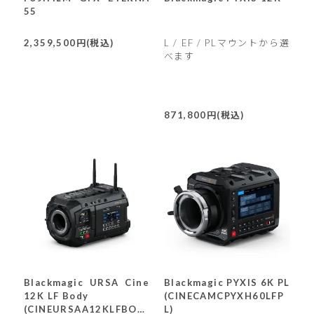
55
2,359,500円(税込)
L / EF / PLマウントから選
べます
871,800円(税込)
Blackmagic URSA Cine
Blackmagic PYXIS 6K PL
12K LF Body
(CINECAMCPYXH60LFP
(CINEURSAA12KLFBOD
L)