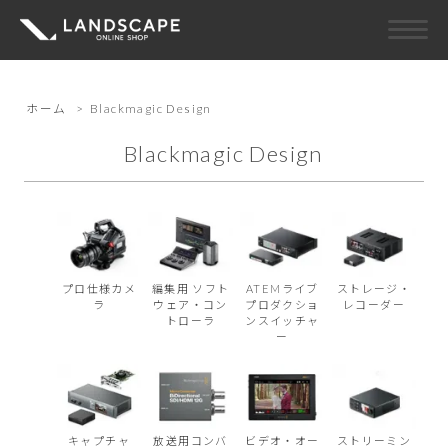
ホーム
>
Blackmagic Design
Blackmagic Design
プロ仕様カメ
編集用 ソフト
ATEMライブ
ストレージ・
ラ
ウェア・コン
プロダクショ
レコーダー
トローラ
ンスイッチャ
ー
キャプチャ
放送用コンバ
ビデオ・オー
ストリーミン