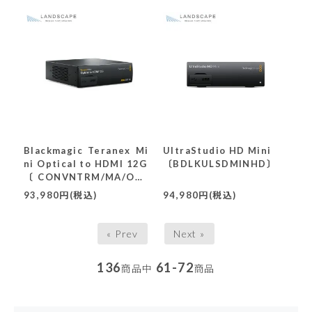
Blackmagic Teranex Mi
UltraStudio HD Mini
ni Optical to HDMI 12G
〔BDLKULSDMINHD〕
〔CONVNTRM/MA/OPT
H〕
93,980円(税込)
94,980円(税込)
« Prev
Next »
136
61-72
商品中
商品