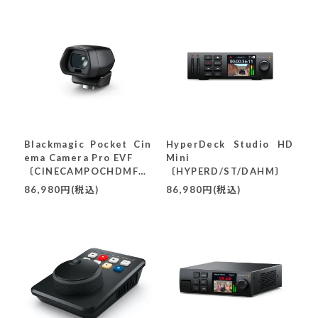
Blackmagic Pocket Cin
HyperDeck Studio HD
ema Camera Pro EVF
Mini
〔CINECAMPOCHDMFTE
〔HYPERD/ST/DAHM〕
VF〕
86,980円(税込)
86,980円(税込)