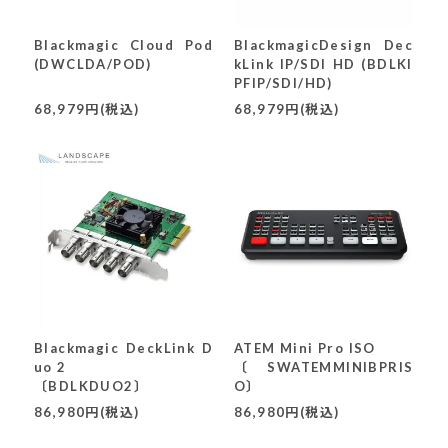
Blackmagic Cloud Pod
BlackmagicDesign Dec
(DWCLDA/POD)
kLink IP/SDI HD (BDLKI
PFIP/SDI/HD)
68,979円(税込)
68,979円(税込)
Blackmagic DeckLink D
ATEM Mini Pro ISO
uo 2
〔SWATEMMINIBPRIS
〔BDLKDUO2〕
O〕
86,980円(税込)
86,980円(税込)