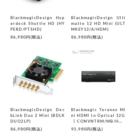
BlackmagicDesign Hyp
BlackmagicDesign Ulti
erdeck Shuttle HD (HY
matte 12 HD Mini (ULT
PERD/PTSHD)
MKEY12/A/HDM)
86,980円(税込)
86,980円(税込)
BlackmagicDesign Dec
Blackmagic Teranex Mi
kLink Duo 2 Mini (BDLK
ni HDMI to Optical 12G
DUO2LP)
〔CONVNTRM/MB/HOP
T〕
86,980円(税込)
93,980円(税込)