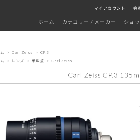
マイアカウント
会
ホーム
カテゴリー / メーカー
ショッ
ーム
>
Carl Zeiss
>
CP.3
ーム
>
レンズ
>
単焦点
>
Carl Zeiss
Carl Zeiss CP.3 135