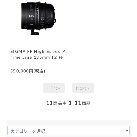
SIGMA FF High Speed P
rime Line 135mm T2 FF
550,000円(税込)
« Prev
Next »
11
1-11
商品中
商品