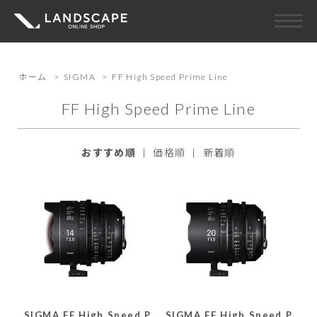
ホーム
>
SIGMA
>
FF High Speed Prime Line
FF High Speed Prime Line
おすすめ順
|
価格順
|
新着順
SIGMA FF High Speed P
SIGMA FF High Speed P