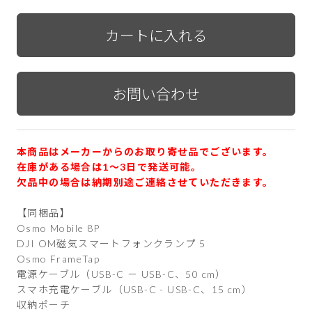
本商品はメーカーからのお取り寄せ品でございます。
在庫がある場合は1〜3日で発送可能。
欠品中の場合は納期別途ご連絡させていただきます。
【同梱品】
Osmo Mobile 8P
DJI OM磁気スマートフォンクランプ 5
Osmo FrameTap
電源ケーブル（USB-C － USB-C、50 cm）
スマホ充電ケーブル（USB-C - USB-C、15 cm）
収納ポーチ