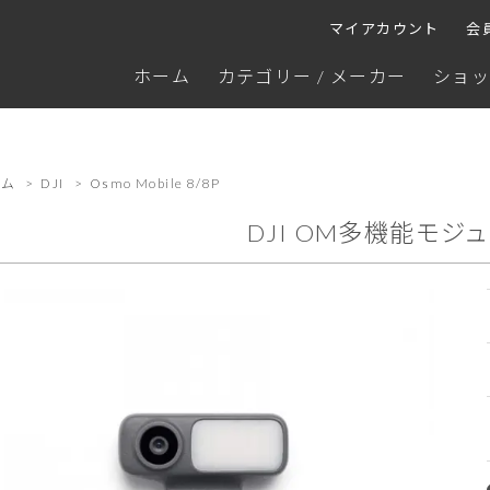
マイアカウント
会
ホーム
カテゴリー / メーカー
ショッ
ーム
>
DJI
>
Osmo Mobile 8/8P
DJI OM多機能モジュ