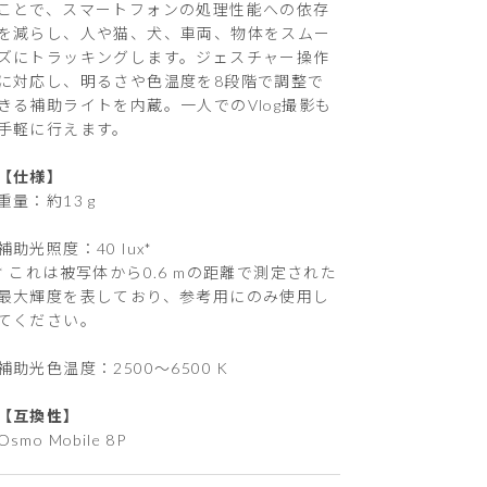
ことで、スマートフォンの処理性能への依存
を減らし、人や猫、犬、車両、物体をスムー
ズにトラッキングします。ジェスチャー操作
に対応し、明るさや色温度を8段階で調整で
きる補助ライトを内蔵。一人でのVlog撮影も
手軽に行えます。
【仕様】
重量：約13 g
補助光照度：40 lux*
* これは被写体から0.6 mの距離で測定された
最大輝度を表しており、参考用にのみ使用し
てください。
補助光色温度：2500～6500 K
【互換性】
Osmo Mobile 8P