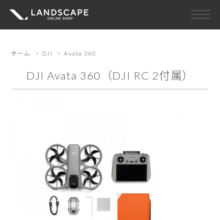
ホーム
>
DJI
>
Avata 360
DJI Avata 360（DJI RC 2付属）