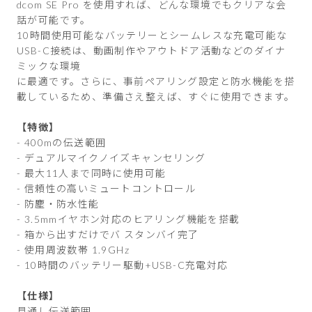
dcom SE Pro を使用すれば、どんな環境でもクリアな会
話が可能です。
10時間使用可能なバッテリーとシームレスな充電可能な
USB-C接続は、動画制作やアウトドア活動などのダイナ
ミックな環境
に最適です。さらに、事前ペアリング設定と防水機能を搭
載しているため、準備さえ整えば、すぐに使用できます。
【特徴】
- 400mの伝送範囲
- デュアルマイクノイズキャンセリング
- 最大11人まで同時に使用可能
- 信頼性の高いミュートコントロール
- 防塵・防水性能
- 3.5mmイヤホン対応のヒアリング機能を搭載
- 箱から出すだけでバ スタンバイ完了
- 使用周波数帯 1.9GHz
- 10時間のバッテリー駆動+USB-C充電対応
【仕様】
見通し伝送範囲