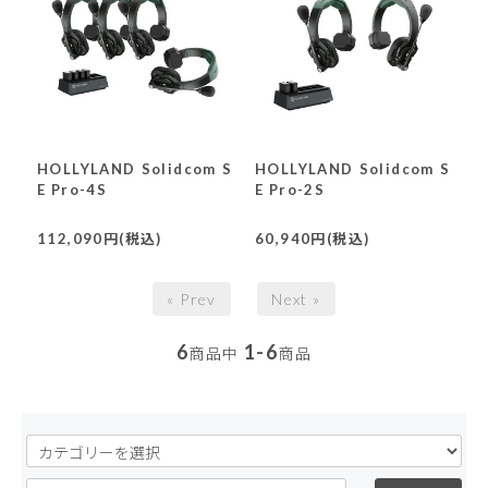
HOLLYLAND Solidcom S
HOLLYLAND Solidcom S
E Pro-4S
E Pro-2S
112,090円(税込)
60,940円(税込)
« Prev
Next »
6
1-6
商品中
商品