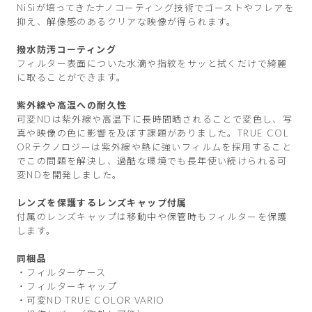
NiSiが培ってきたナノコーティング技術でゴーストやフレアを
抑え、解像感のあるクリアな映像が得られます。
撥水防汚コーティング
フィルター表面についた水滴や指紋をサッと拭くだけで綺麗
に取ることができます。
紫外線や高温への耐久性
可変NDは紫外線や高温下に長時間晒されることで変色し、写
真や映像の色に影響を及ぼす課題がありました。TRUE COL
ORテクノロジーは紫外線や熱に強いフィルムを採用すること
でこの問題を解決し、過酷な環境でも長年使い続けられる可
変NDを開発しました。
レンズを保護するレンズキャップ付属
付属のレンズキャップは移動中や保管時もフィルターを保護
します。
同梱品
・フィルターケース
・フィルターキャップ
・可変ND TRUE COLOR VARIO