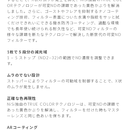
ORテクノロジーが可変NDの課題であった黄色かぶりを解消
しました。さらに、ゴーストやフレアを抑制するナノコーテ
ィング技術、フィルター表面についた水滴や指紋をサッと拭
くだけできれいにできる撥水防汚コーティング、過酷な環境
でも長年使い続けられる耐久性など、可変NDフィルターの
様々な課題を新たなテクノロジーで解決した新世代の可変ND
フィルターです。
1枚で５段分の減光域
1 ~ 5 ストップ（ND2~32)の範囲でND濃度を調整できま
す。
ムラのでない設計
ストッパーによりフィルターの可動域を制御することで、X状
のムラが発生しません。
正確な色再現性
NiSi独自のTRUE COLORテクノロジーは、可変NDの課題で
あった黄色かぶりを解消し、フィルターを付けた時もマスタ
ーレンズと同じ色あいを保ちます。
ARコーティング