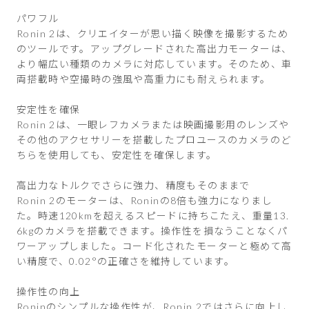
パワフル
Ronin 2は、クリエイターが思い描く映像を撮影するため
のツールです。アップグレードされた高出力モーターは、
より幅広い種類のカメラに対応しています。そのため、車
両搭載時や空撮時の強風や高重力にも耐えられます。
安定性を確保
Ronin 2は、一眼レフカメラまたは映画撮影用のレンズや
その他のアクセサリーを搭載したプロユースのカメラのど
ちらを使用しても、安定性を確保します。
高出力なトルクでさらに強力、精度もそのままで
Ronin 2のモーターは、Roninの8倍も強力になりまし
た。時速120kmを超えるスピードに持ちこたえ、重量13.
6kgのカメラを搭載できます。操作性を損なうことなくパ
ワーアップしました。コード化されたモーターと極めて高
い精度で、0.02°の正確さを維持しています。
操作性の向上
Roninのシンプルな操作性が、Ronin 2ではさらに向上し