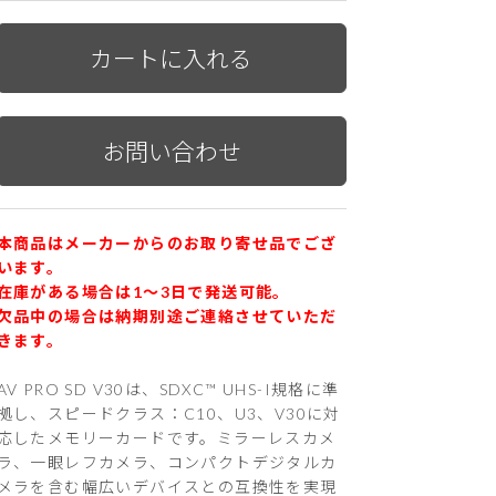
本商品はメーカーからのお取り寄せ品でござ
います。
在庫がある場合は1〜3日で発送可能。
欠品中の場合は納期別途ご連絡させていただ
きます。
AV PRO SD V30は、SDXC™ UHS-I規格に準
拠し、スピードクラス：C10、U3、V30に対
応したメモリーカードです。ミラーレスカメ
ラ、一眼レフカメラ、コンパクトデジタルカ
メラを含む幅広いデバイスとの互換性を実現