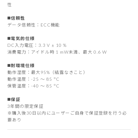
性
◼️信頼性
データ信頼性：ECC機能
◼️電気的仕様
DC入力電圧：3.3 V ± 10 %
消費電力：アイドル時 1 mW未満、最大 0.6 W
◼️耐環境仕様
動作湿度：最大95%（結露なきこと）
動作温度：-25 ～ 85 °C
保管温度：-40 ～ 85 °C
◼️保証
3年間の限定保証
※購入後30日以内にユーザーご自身で保証登録を行う必
要あり