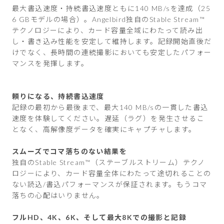
最大書込速度・持続書込速度ともに140 MB/sを達成（25
6 GBモデルの場合）。Angelbird独自のStable Stream™
テクノロジーにより、カード容量全域にわたって読み出
し・書き込み性能を安定して維持します。記録開始直後だ
けでなく、長時間の連続撮影においても安定したパフォー
マンスを発揮します。
頼りになる、持続書込速度
記録の最初から最後まで、最大140 MB/sの一貫した書込
速度を体験してください。遅延（ラグ）を発生させるこ
となく、高解像度データを確実にキャプチャします。
スムーズでコマ落ちのない結果を
独自のStable Stream™（ステーブルストリーム）テクノ
ロジーにより、カード容量全体にわたって途切れることの
ない読込/書込パフォーマンスが保証されます。もうコマ
落ちの心配はいりません。
フルHD、4K、6K、そして最大8Kでの撮影と記録