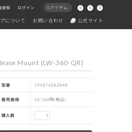
0アイテム
員登録
ログイン
プについて
お問い合わせ
公式サイト
ease Mount (LW-360-QR)
型番
199874282848
販売価格
10,560円(税込)
購入数