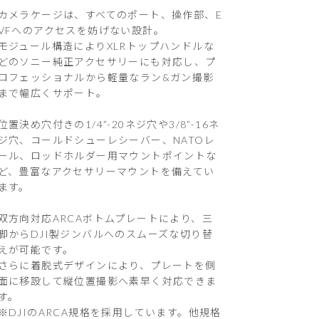
カメラケージは、すべてのポート、操作部、E
VFへのアクセスを妨げない設計。
モジュール構造によりXLRトップハンドルな
どのソニー純正アクセサリーにも対応し、プ
ロフェッショナルから軽量なラン&ガン撮影
まで幅広くサポート。
位置決め穴付きの1/4”-20ネジ穴や3/8”-16ネ
ジ穴、コールドシューレシーバー、NATOレ
ール、ロッドホルダー用マウントポイントな
ど、豊富なアクセサリーマウントを備えてい
ます。
双方向対応ARCAボトムプレートにより、三
脚からDJI製ジンバルへのスムーズな切り替
えが可能です。
さらに着脱式デザインにより、プレートを側
面に移設して縦位置撮影へ素早く対応できま
す。
※DJIのARCA規格を採用しています。他規格