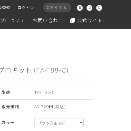
0アイテム
員登録
ログイン
プについて
お問い合わせ
公式サイト
プロキット (TA-T88-C)
型番
TA-T88-C
販売価格
60,720円(税込)
カラー