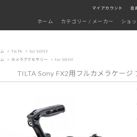
マイアカウント
会
ホーム
カテゴリー / メーカー
ショッ
ーム
>
TILTA
>
for SONY
ーム
>
カメラアクセサリー
>
for SONY
TILTA Sony FX2用フルカメラケージ 