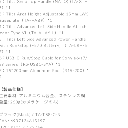
2：Tilta Xeno Top Handle (NATO) (TA-XTH
3）*1
3：Tilta Arca Height Adjustable 15mm LWS
Baseplate（TA-HABP）*1
4：Tilta Advanced Left Side Handle Attach
ment Type VI（TA-AHA6-L）*1
5：Tilta Left Side Advanced Power Handle
with Run/Stop (F570 Battery) （TA-LRH-5
7）*1
6：USB-C Run/Stop Cable for Sony a6/a7/
a9 Series（RS-USBC-SYA）*1
7：15*200mm Aluminum Rod（R15-200）*
2
【製品仕様】
主要素材: アルミニウム合金、ステンレス鋼
重量: 250g(カメラケージのみ)
ブラック(Black) / TA-T88-C-B
EAN: 6937134615197
UPC: 810153179764