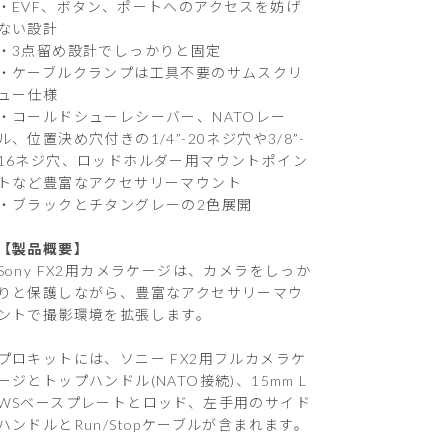
・EVF、ボタン、ポートへのアクセスを妨げ
ない設計
・3点留め設計でしっかりと固定
・ケーブルクランプは工具不要のサムスクリ
ュー仕様
・コールドシューレシーバー、NATOレー
ル、位置決め穴付きの1/4”-20ネジ穴や3/8”-
16ネジ穴、ロッドホルダー用マウントポイン
トなど豊富なアクセサリーマウント
・ブラックとチタングレーの2色展開
【製品概要】
Sony FX2用カメラケージは、カメラをしっか
りと保護しながら、豊富なアクセサリーマウ
ントで撮影環境を拡張します。
プロキットには、ソニー FX2用フルカメラケ
ージとトップハンドル(NATO接続)、15mm L
WSベースプレートとロッド、左手用のサイド
ハンドルとRun/Stopケーブルが含まれます。