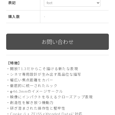
表記
購入数
-
【特徴】
・開放T1.3だからこそ描ける新たな表現
・シネマ専用設計が生み出す高品位な描写
・幅広い焦点距離をカバー
・徹底的に統一されたルック
・φ46.3mmのイメージサークル
・映像にインパクトを与えるクローズアップ表現
・創造性を解き放つ機動力
・研ぎ澄まされた操作性と堅牢性
・Cooke /i + ZEISS eXtended Dataに対応