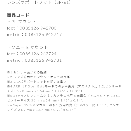
レンズサポートフット（SF-61）
商品コード
・PL マウント
feet：0085126 942700
metric：0085126 942717
・ソニー E マウント
feet：0085126 942724
metric：0085126 942731
※1 センサー面からの距離
※2 レンズ前面からマウント面までの距離
※3 レンズサポートフットを除いた重さ
※4 ARRI LF Open Gateモードでの水平画角（アスペクト比 3:2,センサーサ
イズ 36.70 mm x 25.54 mm / 1.445″ x 1.006″）
※5 35mmフルフレームシネマカメラの水平方向画角（アスペクト比 1.5:1,
センサーサイズ 36 mm x 24 mm / 1.42" x 0.94"）
※6 Super 35 シネマカメラの水平方向画角（アスペクト比 1.33:1, センサー
サイズ 24.9 mm x 18.7 mm / 0.98″ x 0.74″）