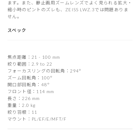
ます。また、静止画用ズームレンズでよく見られる拡大・
縮小時のピントのズレも、ZEISS LWZ.3では問題ありま
せん。
スペック
焦点距離：21 - 100 mm
絞り範囲：2.9 to 22
フォーカスリングの回転角：294°
ズーム回転角：100°
開口部回転角：48°
フロント径：114 mm
長さ：226 mm
重量：2.0 kg
絞り羽根：11
マウント：PL/EF/E/MFT/F