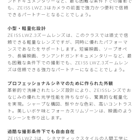
ンドドキュメンタリーなど、最も困難な条件下での撮影で
も、ZEISS LWZ.3はカメラの前面で強力かつ便利で信頼
できるパートナーとなることでしょう。
小型・軽量化設計
ZEISS LWZ.3ズームレンズは、このクラスでは頑丈で信
頼できる軽量なレンズですが、同時に優れたパフォーマ
ンスであなたをサポートします。短編映画、ソープオペ
ラ、長編映画、ランアンドガンドキュメンタリーなど、最
も困難な条件下での撮影でも、ZEISS LWZ.3ズームレン
ズは信頼できる強力なパートナーになることでしょう。
プロフェッショナルシネマのために作られた外観
革新的で洗練されたレンズ設計により、ZEISSレンズでお
なじみの優れた光学性能を持ちながら、驚異的な軽量化
を実現。シャープな構図、鮮やかな色彩、高いコントラス
ト。美しいボケ味とフォーカスリムゾーンは、映画のよう
なシーンを作り出します。
過酷な撮影条件下でも自由自在
ZEISS LWZ.3は、シネマティックスタイルの人間工学に