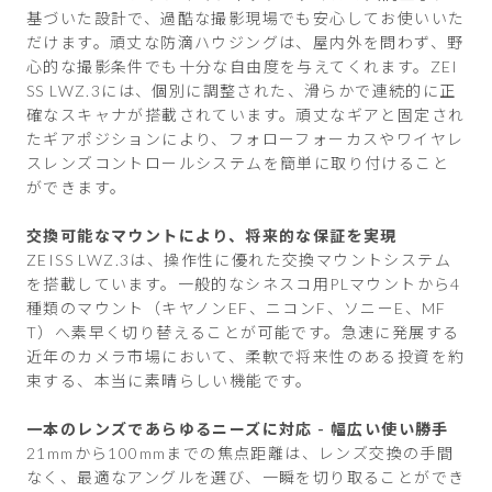
基づいた設計で、過酷な撮影現場でも安心してお使いいた
だけます。頑丈な防滴ハウジングは、屋内外を問わず、野
心的な撮影条件でも十分な自由度を与えてくれます。ZEI
SS LWZ.3には、個別に調整された、滑らかで連続的に正
確なスキャナが搭載されています。頑丈なギアと固定され
たギアポジションにより、フォローフォーカスやワイヤレ
スレンズコントロールシステムを簡単に取り付けること
ができます。
交換可能なマウントにより、将来的な保証を実現
ZEISS LWZ.3は、操作性に優れた交換マウントシステム
を搭載しています。一般的なシネスコ用PLマウントから4
種類のマウント（キヤノンEF、ニコンF、ソニーE、MF
T）へ素早く切り替えることが可能です。急速に発展する
近年のカメラ市場において、柔軟で将来性のある投資を約
束する、本当に素晴らしい機能です。
一本のレンズであらゆるニーズに対応 - 幅広い使い勝手
21mmから100mmまでの焦点距離は、レンズ交換の手間
なく、最適なアングルを選び、一瞬を切り取ることができ