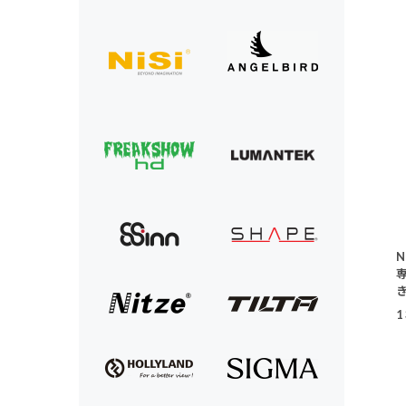
N
き
1