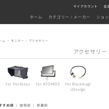
マイアカウント
会
ホーム
カテゴリー / メーカー
ショッ
ーム
>
モニター
>
アクセサリー
アクセサリー
for Portkeys
for ATOMOS
for Blackmagi
cDesign
すすめ順
|
価格順
|
新着順