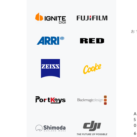
お
A
5
0
6