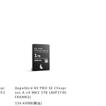
xpr
Angelbird AV PRO SE CFexpr
P51
ess A v4 MK2 1TB (AVP1T0C
FXAMK2)
114,400円(税込)