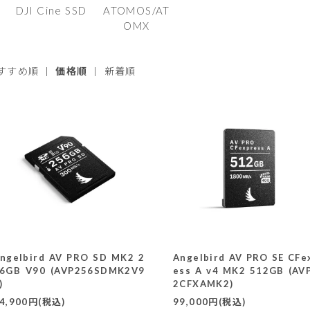
DJI Cine SSD
ATOMOS/AT
OMX
すすめ順
|
価格順
|
新着順
ngelbird AV PRO SD MK2 2
Angelbird AV PRO SE CFe
6GB V90 (AVP256SDMK2V9
ess A v4 MK2 512GB (AV
)
2CFXAMK2)
4,900円(税込)
99,000円(税込)