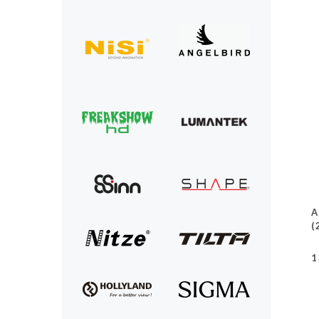
A
(
1