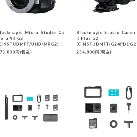
lackmagic Micro Studio Ca
Blackmagic Studio Camer
era 4K G2
K Plus G2
CINSTUDMFT/UHD/MRG2)
(CINSTUDMFT/G24PDDG2
73,800円(税込)
234,800円(税込)