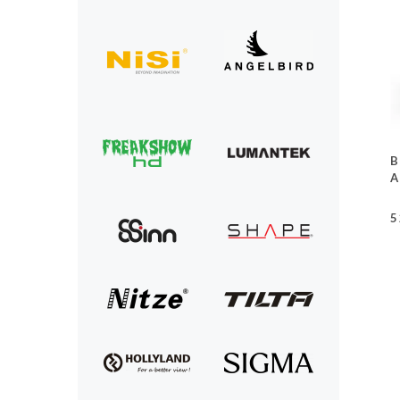
B
A
5