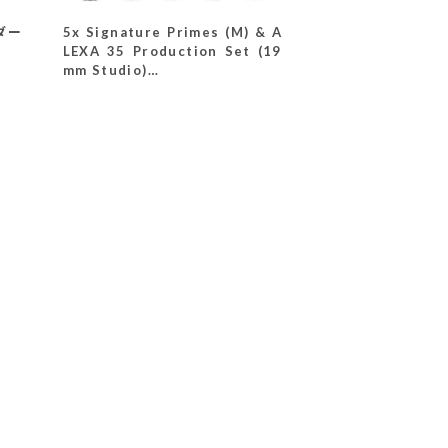
ンダー
5x Signature Primes (M) & A
LEXA 35 Production Set (19
mm Studio)
(K0.0048011)