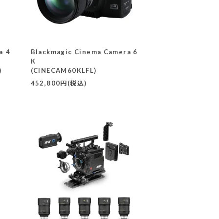
a 4
Blackmagic Cinema Camera 6
K
)
(CINECAM60KLFL)
452,800円(税込)