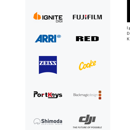
I
D
K