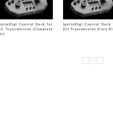
gniteDigi Control Deck for
IgniteDigi Control Deck 
JI Transmission (Complete
DJI Transmission (Core Ki
it)
<
1
>