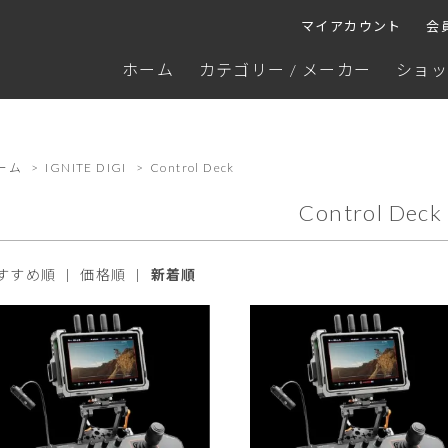
マイアカウント
会
ホーム
カテゴリー / メーカー
ショッ
ーム
>
IGNITE DIGI
>
Control Deck
Control Deck
すすめ順
|
価格順
|
新着順