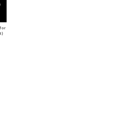
for
t)