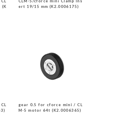
 CL
CLM-5/cforce mini Clamp Ins
 (K
ert 19/15 mm (K2.0006175)
 CL
gear 0.5 for cforce mini / CL
63)
M-5 motor 64t (K2.0006365)