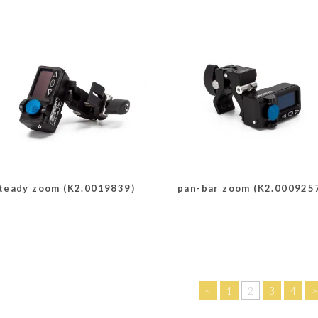
teady zoom (K2.0019839)
pan-bar zoom (K2.000925
<
1
2
3
4
>