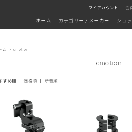
マイアカウント
会
ホーム
カテゴリー / メーカー
ショッ
ーム
>
cmotion
cmotion
すすめ順
|
価格順
|
新着順