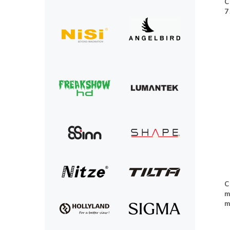
C
7
C
m
m