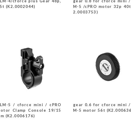
LM-4/cforce plus Gear 48p,
gear 0.8 for cforce mini /
5t (K2.0002044)
M-5 /cPRO motor 32p 40t
2.0003753)
LM-5 / cforce mini / cPRO
gear 0.6 for cforce mini /
otor Clamp Console 19/15
M-5 motor 56t (K2.00063
m (K2.0006176)