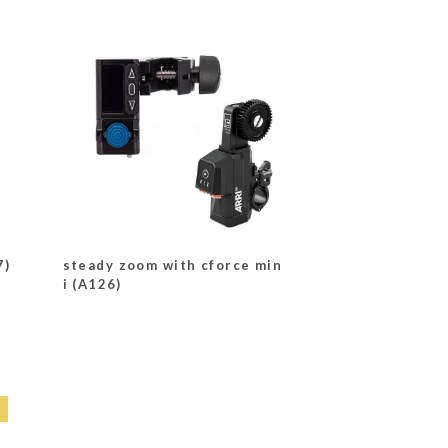
7)
steady zoom with cforce min
i (A126)