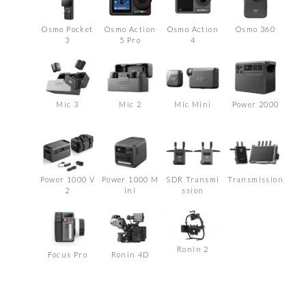
Osmo Pocket
Osmo Action
Osmo Action
Osmo 360
3
5 Pro
4
Mic 3
Mic 2
Mic Mini
Power 2000
Power 1000 V
Power 1000 M
SDR Transmi
Transmission
2
ini
ssion
Ronin 2
Focus Pro
Ronin 4D