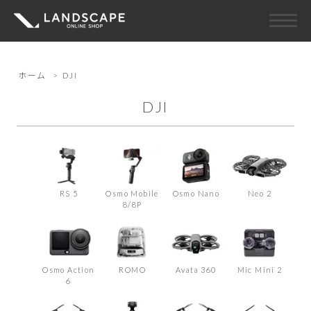
ホーム
>
DJI
DJI
RS 5
Osmo Mobile
Osmo Nano
Neo 2
8/8P
Osmo Action
ROMO
Avata 360
Mic Mini 2
6