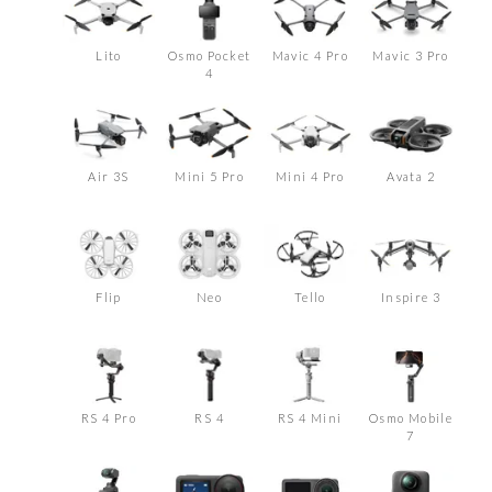
Lito
Osmo Pocket
Mavic 4 Pro
Mavic 3 Pro
4
Air 3S
Mini 5 Pro
Mini 4 Pro
Avata 2
Flip
Neo
Tello
Inspire 3
RS 4 Pro
RS 4
RS 4 Mini
Osmo Mobile
7